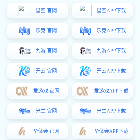
触觉反馈
MCU
高性能MCU
H系列
G系列
通用型MCU
8位MCU
计算机及周边
电源管理
电池管理
无线连接