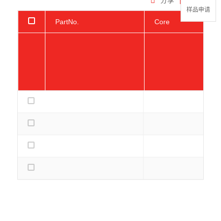
分享
全屏
样品申请
PartNo.
Core