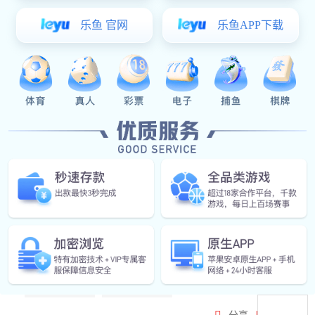
汽车电子
产品概述
矩阵图
产品选型
产品概述
VSport体育科技高性能MCU系列是基于32位 Arm® Cortex-M33和
ARM CHINA® STAR-MC1内核的产品，并集成了丰富的连接接口与
大容量片上存储资源，其满足绝大多数复杂场景应用需求。
矩阵图
联系电话
公司邮箱
产品选型
微信公众号
比较
导出