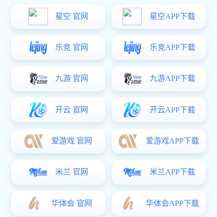
很抱歉，您访问的页面已迷失...
返回VSport体育