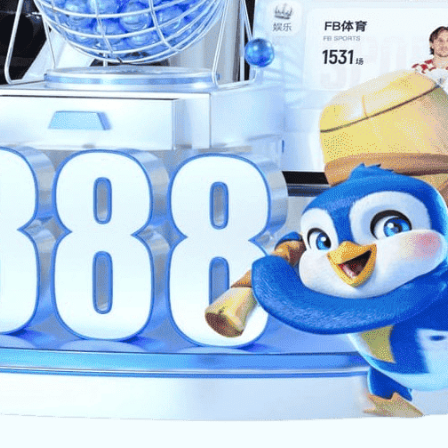
产品
方案应用
信号调理
工业应用
数据转换器
计算机及周边
触觉反馈
手机及配件
楼
MCU
消费电子
计算机及周边
汽车应用
电源管理
智慧健康
电池管理
AloT应用
无线连接
电机控制及驱动
汽车电子
所有 ·
VSport体育: 使用条款 ·
VSport体育: 隐私保护 ·