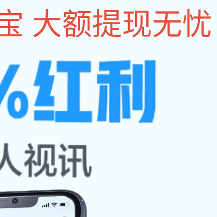
靠性
MCU
消费电子
培训与活动
合规与诚信
高性能MCU
VSport体育:可穿戴设备（非医疗）
通用型MCU
8位MCU
无线连接
电机控制及驱动
低功耗蓝牙
汽车电机控制
证器件可提供简单有效的解决方案，保护您的业务并提高整个电池组寿命周
智能家电
运动及骑行