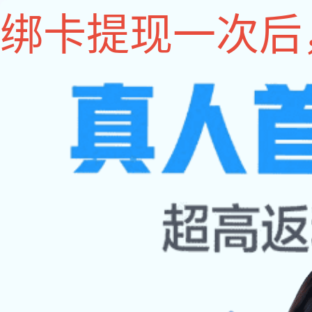
VSport体育
VSport体育
产品
方案
信号调理
工业应用
开发工具
关于VSport体育
量产工具
VSport体育 中心
数据转换
计算机及
高精度SOC
测试和测量
VSport体育:企业VSp
高精度ADC
笔记本
产品
电池管理
电池认
产品
VSport体育:Force Touch
传感器
企业通知
电能计量
台式机及一
传感器调理
模拟前端
智慧显示器
产品概述
信号调理
平板
联系VSport体育
计算机及周边
电源管理
数据转换器
汽车应用
智慧健康
触觉反馈
Type-C
产品概述
快充协议
嵌入式控制器
智能座舱
充电管理
运动健康
MCU
保护您的电池组免受假冒电池和外
VSport体育:压力式触控板HapticPad
汽车配件
家庭医疗
期内的安全性提升客户满意度。
计算机及周边
医疗