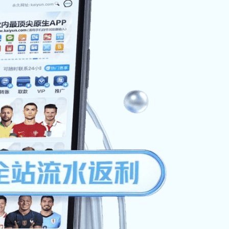
衡器
是笔记本电脑、平板电脑、台式机主板上的核心芯片，用于管理上述设备
温度监控等慢速设备，充当CPU和慢速设备之间的桥梁。
联系电话
公司邮箱
微信公众号
样品申请