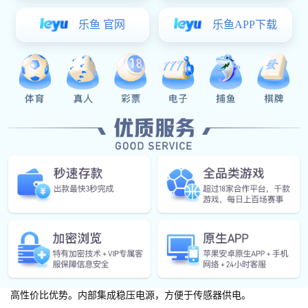
AloT应用
电机控制及驱动
联系电话
场景图
方案概述
应用框图
公司邮箱
场景图
微信公众号
方案概述
营养秤主要由ADC芯片、压力传感器和主控芯片等元器件组成。主
样品申请
要实现电子秤的称重、过载提示、自动归零、去皮称重、压低报警
等功能。它的精确值可做到分度值0.1g的精准称重。
CSU1182/CSU18P88/CSU18M88内置ADC与MCU，因此MCU与A
DC之间的通讯都在芯片内部完成，避免外界环境对ADC的影响，可
靠性比基于单个ADC芯片的应用系统更高，且高集成度带来明显的
高性价比优势。内部集成稳压电源，方便于传感器供电。