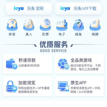
产品概述
联系电话
产品概述
收藏
CSC2E101(E2101)
公司邮箱
CSC2E101是一款高度集成的、可灵活配置嵌入式控制器
微信公众号
（Embedded Controller），是笔记本电脑、平板电脑、台式
机主板上的核心芯片，用于管理上述设备的开机/关机、休眠/
唤醒、低功耗、安全等，管理主板上串口、鼠标/键盘、
样品申请
PD/TYPE-C、电压/温度监控等慢速设备，充当CPU和慢速设
备之间的桥梁。
详细信息，请联系VSport体育销售获取。