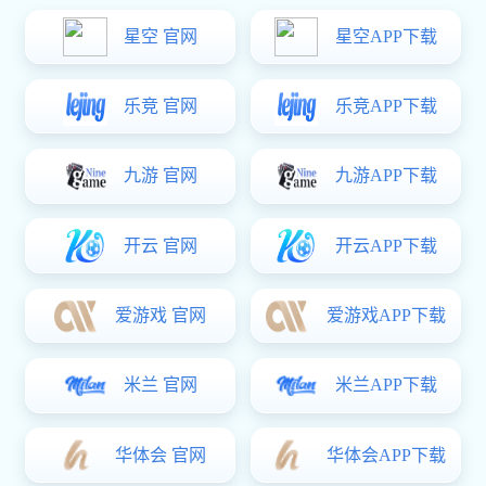
触觉反馈
MCU
计算机及周边
Type-C
嵌入式控制器
VSport体育:CSC2E101(E2101)
VSport体育:压力式触控板HapticPad
电源管理
电池管理
无线连接
汽车电子