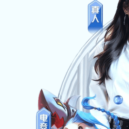
Type-C
CSC2E10
嵌入式控制器
汽车电子
VSport体
车规MCU
育:CSC2E101(E2101)
CSC2E101是一款高度
车规压力触控
的开机/关机、休眠/唤醒
VSport体育:压力式
车规PD快充
详细信息，请联系VSpo
车规ADC
触控板HapticPad
电源管理
电池管理
无线连接
汽车电子