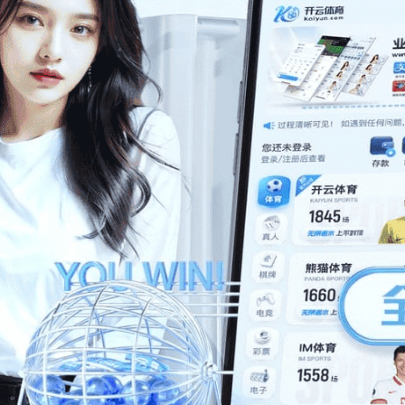
1(E2101)
VSport体育:电池监测器和平
集成的、可灵活配置嵌入式控制器（Embedded Controller），
、低功耗、安全等，管理主板上串口、鼠标/键盘、PD/TYPE-C、电压/
rt体育销售获取。