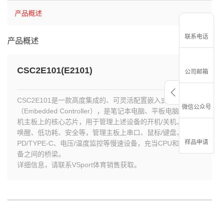
产品概述
联系电话
产品概述
收藏
CSC2E101(E2101)
公司邮箱
CSC2E101是一款高度集成的、可灵活配置嵌入式控制器
微信公众号
（Embedded Controller），是笔记本电脑、平板电脑、台式
机主板上的核心芯片，用于管理上述设备的开机/关机、休眠/
唤醒、低功耗、安全等，管理主板上串口、鼠标/键盘、
样品申请
PD/TYPE-C、电压/温度监控等慢速设备，充当CPU和慢速设
备之间的桥梁。
详细信息，请联系VSport体育销售获取。