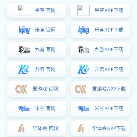
触觉反馈
MCU
计算机及周边
Type-C
嵌入式控制器
VSport体育:CSC2E101(E2101)
VSport体育:压力式触控板HapticPad
电源管理
电池管理
无线连接
汽车电子