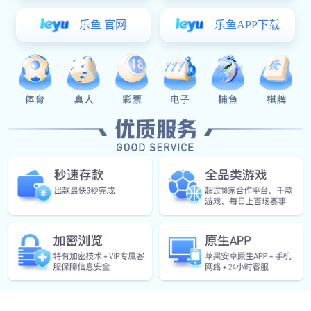
产品概述
联系电话
产品概述
收藏
CSC2E101(E2101)
公司邮箱
CSC2E101是一款高度集成的、可灵活配置嵌入式控制器
微信公众号
（Embedded Controller），是笔记本电脑、平板电脑、台式
机主板上的核心芯片，用于管理上述设备的开机/关机、休眠/
唤醒、低功耗、安全等，管理主板上串口、鼠标/键盘、
样品申请
PD/TYPE-C、电压/温度监控等慢速设备，充当CPU和慢速设
备之间的桥梁。
详细信息，请联系VSport体育销售获取。